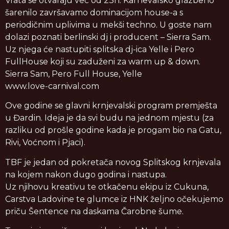
Vrata se otvaraju već od 23h. Karnevalsko glazbeno
šarenilo završavamo dominacijom house-a s
periodičnim uplivima u mekši techno. U goste nam
dolazi poznati berlinski dj i producent – Sierra Sam.
Uz njega će nastupiti splitska dj-ica Yelle i Pero
FullHouse koji su zaduženi za warm up & down.
Sierra Sam, Pero Full House, Yelle
www.love-carnival.com
Ove godine se glavni krnjevalski program premješta
u Đardin. Ideja je da svi budu na jednom mjestu (za
razliku od prošle godine kada je progam bio na Gatu,
Rivi, Voćnom i Pjaci).
TBF je jedan od pokretača novog Splitskog krnjevala
na kojem nakon dugo godina i nastupa.
Uz njihovu kreativu te otkačenu ekipu iz Cukuna,
Carstva Ladovine te glumce iz HNK željno očekujemo
priču Šentence na daskama Čarobne šume.