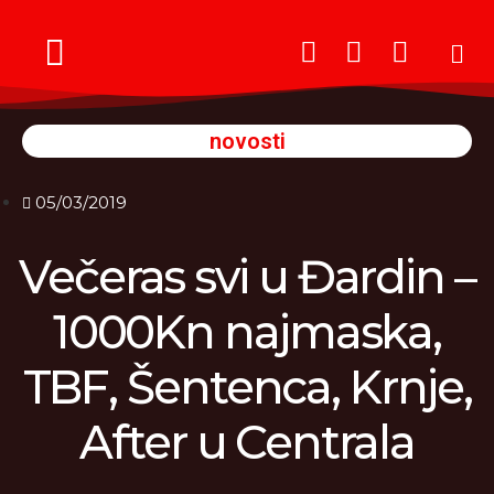
Meštri Krnjevala
novosti
05/03/2019
Večeras svi u Đardin –
1000Kn najmaska,
TBF, Šentenca, Krnje,
After u Centrala