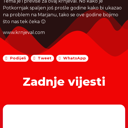
Tema je i previše za ovaj krnjeval. No kako je
Potkornjak spaljen još prošle godine kako bi ukazao
na problem na Marjanu, tako se ove godine bojimo
što nas tek čeka 🙂
www.krnjeval.com
Podijeli
Tweet
WhatsApp
Zadnje vijesti