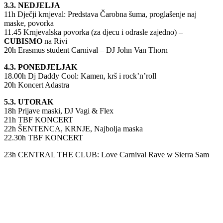
3.3. NEDJELJA
11h Dječji krnjeval: Predstava Čarobna šuma, proglašenje naj
maske, povorka
11.45 Krnjevalska povorka (za djecu i odrasle zajedno) –
CUBISMO
na Rivi
20h Erasmus student Carnival – DJ John Van Thorn
4.3. PONEDJELJAK
18.00h Dj Daddy Cool: Kamen, krš i rock’n’roll
20h Koncert Adastra
5.3. UTORAK
18h Prijave maski, DJ Vagi & Flex
21h TBF KONCERT
22h ŠENTENCA, KRNJE, Najbolja maska
22.30h TBF KONCERT
23h CENTRAL THE CLUB: Love Carnival Rave w Sierra Sam