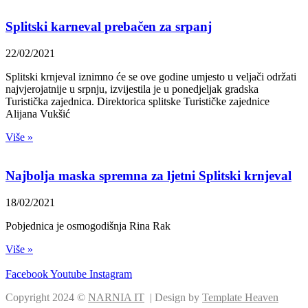
Splitski karneval prebačen za srpanj
22/02/2021
Splitski krnjeval iznimno će se ove godine umjesto u veljači održati
najvjerojatnije u srpnju, izvijestila je u ponedjeljak gradska
Turistička zajednica. Direktorica splitske Turističke zajednice
Alijana Vukšić
Više »
Najbolja maska spremna za ljetni Splitski krnjeval
18/02/2021
Pobjednica je osmogodišnja Rina Rak
Više »
Facebook
Youtube
Instagram
Copyright 2024 ©
NARNIA IT
| Design by
Template Heaven