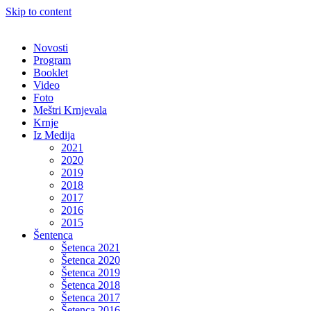
Skip to content
Novosti
Program
Booklet
Video
Foto
Meštri Krnjevala
Krnje
Iz Medija
2021
2020
2019
2018
2017
2016
2015
Šentenca
Šetenca 2021
Šetenca 2020
Šetenca 2019
Šetenca 2018
Šetenca 2017
Šetenca 2016