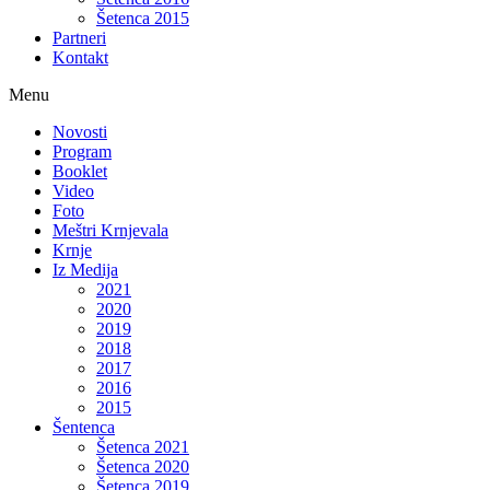
Šetenca 2015
Partneri
Kontakt
Menu
Novosti
Program
Booklet
Video
Foto
Meštri Krnjevala
Krnje
Iz Medija
2021
2020
2019
2018
2017
2016
2015
Šentenca
Šetenca 2021
Šetenca 2020
Šetenca 2019