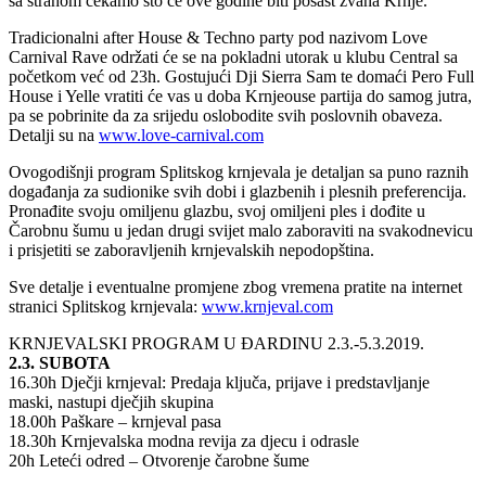
sa strahom čekamo što će ove godine biti pošast zvana Krnje.
Tradicionalni after House & Techno party pod nazivom Love
Carnival Rave održati će se na pokladni utorak u klubu Central sa
početkom već od 23h. Gostujući Dji Sierra Sam te domaći Pero Full
House i Yelle vratiti će vas u doba Krnjeouse partija do samog jutra,
pa se pobrinite da za srijedu oslobodite svih poslovnih obaveza.
Detalji su na
www.love-carnival.com
Ovogodišnji program Splitskog krnjevala je detaljan sa puno raznih
događanja za sudionike svih dobi i glazbenih i plesnih preferencija.
Pronađite svoju omiljenu glazbu, svoj omiljeni ples i dođite u
Čarobnu šumu u jedan drugi svijet malo zaboraviti na svakodnevicu
i prisjetiti se zaboravljenih krnjevalskih nepodopština.
Sve detalje i eventualne promjene zbog vremena pratite na internet
stranici Splitskog krnjevala:
www.krnjeval.com
KRNJEVALSKI PROGRAM U ĐARDINU 2.3.-5.3.2019.
2.3. SUBOTA
16.30h Dječji krnjeval: Predaja ključa, prijave i predstavljanje
maski, nastupi dječjih skupina
18.00h Paškare – krnjeval pasa
18.30h Krnjevalska modna revija za djecu i odrasle
20h Leteći odred – Otvorenje čarobne šume