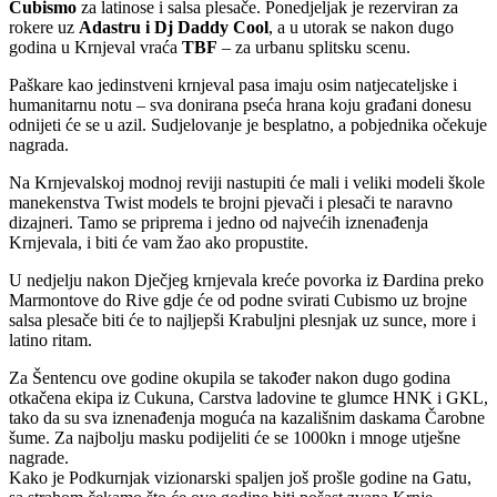
Cubismo
za latinose i salsa plesače. Ponedjeljak je rezerviran za
rokere uz
Adastru i Dj Daddy Cool
, a u utorak se nakon dugo
godina u Krnjeval vraća
TBF
– za urbanu splitsku scenu.
Paškare kao jedinstveni krnjeval pasa imaju osim natjecateljske i
humanitarnu notu – sva donirana pseća hrana koju građani donesu
odnijeti će se u azil. Sudjelovanje je besplatno, a pobjednika očekuje
nagrada.
Na Krnjevalskoj modnoj reviji nastupiti će mali i veliki modeli škole
manekenstva Twist models te brojni pjevači i plesači te naravno
dizajneri. Tamo se priprema i jedno od najvećih iznenađenja
Krnjevala, i biti će vam žao ako propustite.
U nedjelju nakon Dječjeg krnjevala kreće povorka iz Đardina preko
Marmontove do Rive gdje će od podne svirati Cubismo uz brojne
salsa plesače biti će to najljepši Krabuljni plesnjak uz sunce, more i
latino ritam.
Za Šentencu ove godine okupila se također nakon dugo godina
otkačena ekipa iz Cukuna, Carstva ladovine te glumce HNK i GKL,
tako da su sva iznenađenja moguća na kazališnim daskama Čarobne
šume. Za najbolju masku podijeliti će se 1000kn i mnoge utješne
nagrade.
Kako je Podkurnjak vizionarski spaljen još prošle godine na Gatu,