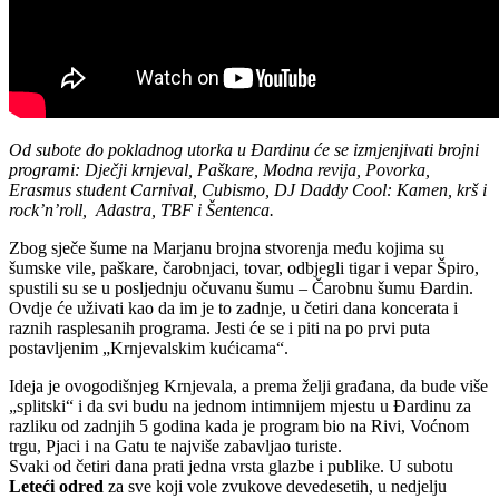
Od subote do pokladnog utorka u Đardinu će se izmjenjivati brojni
programi: Dječji krnjeval, Paškare, Modna revija, Povorka,
Erasmus student Carnival, Cubismo, DJ Daddy Cool: Kamen, krš i
rock’n’roll, Adastra, TBF i Šentenca.
Zbog sječe šume na Marjanu brojna stvorenja među kojima su
šumske vile, paškare, čarobnjaci, tovar, odbjegli tigar i vepar Špiro,
spustili su se u posljednju očuvanu šumu – Čarobnu šumu Đardin.
Ovdje će uživati kao da im je to zadnje, u četiri dana koncerata i
raznih rasplesanih programa. Jesti će se i piti na po prvi puta
postavljenim „Krnjevalskim kućicama“.
Ideja je ovogodišnjeg Krnjevala, a prema želji građana, da bude više
„splitski“ i da svi budu na jednom intimnijem mjestu u Đardinu za
razliku od zadnjih 5 godina kada je program bio na Rivi, Voćnom
trgu, Pjaci i na Gatu te najviše zabavljao turiste.
Svaki od četiri dana prati jedna vrsta glazbe i publike. U subotu
Leteći odred
za sve koji vole zvukove devedesetih, u nedjelju