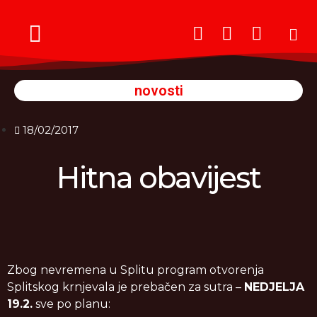
Meštri Krnjevala
novosti
18/02/2017
Hitna obavijest
Zbog nevremena u Splitu program otvorenja
Splitskog krnjevala je prebačen za sutra –
NEDJELJA
19.2.
sve po planu: