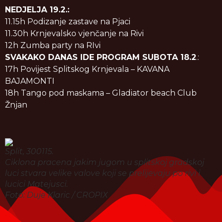
NEDJELJA 19.2.:
11.15h Podizanje zastave na Pjaci
11.30h Krnjevalsko vjenčanje na Rivi
12h Zumba party na RIvi
SVAKAKO DANAS IDE PROGRAM SUBOTA 18.2
.:
17h Povijest Splitskog Krnjevala – KAVANA
BAJAMONTI
18h Tango pod maskama – Gladiator beach Club
Ž
njan
Split, 300115.
Ciklona pracena jakim jugom u splitskoj gradskoj
luci stvara velike valove koji se prelijevaju po rivi i
lucici Matejusci.
Foto: Duje Klaric / CROPIX